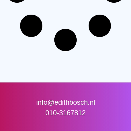
info@edithbosch.nl
010-3167812