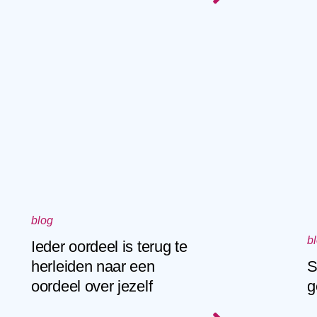
blog
b
Ieder oordeel is terug te
herleiden naar een
S
oordeel over jezelf
g