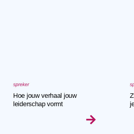
spreker
s
Hoe jouw verhaal jouw
Z
leiderschap vormt
j