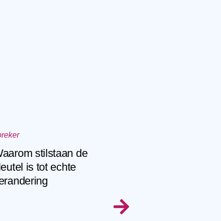
preker
aarom stilstaan de
leutel is tot echte
erandering