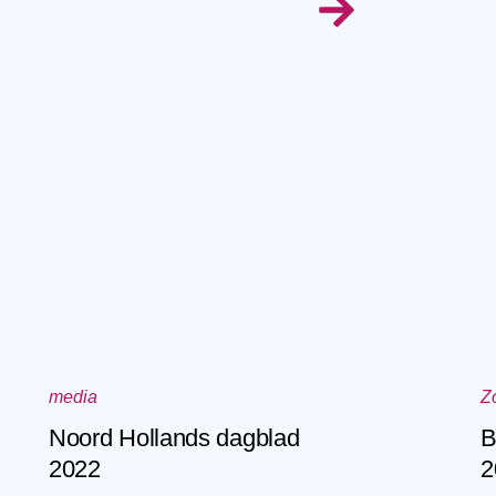
media
Z
Noord Hollands dagblad
B
2022
2