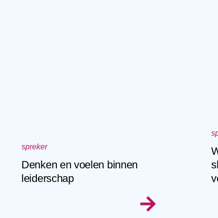
s
spreker
W
Denken en voelen binnen
s
leiderschap
v