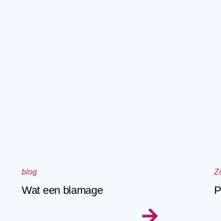
blog
Z
Wat een blamage
P